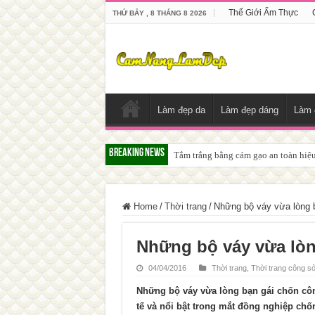
Thế Giới Ẩm Thực
THỨ BẢY , 8 THÁNG 8 2026
Làm đẹp da
Làm đẹp dáng
Làm 
Breaking News
Tắm trắng da với bia giúp da sáng m
Home
/
Thời trang
/
Những bộ váy vừa lòng 
Những bộ váy vừa lòn
04/04/2016
Thời trang
,
Thời trang công s
Những bộ váy vừa lòng bạn gái chốn côn
tế và nổi bật trong mắt đồng nghiệp chố