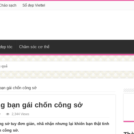
Cháo sạch
Số đẹp Viettel
đẹp tóc
Chăm sóc cơ thể
ịn
bạn gái chốn công sở
g bạn gái chốn công sở
ở
2,344 Views
g sở tuy đơn giản, nhã nhặn nhưng lại khiến bạn thật tinh
n công sở.