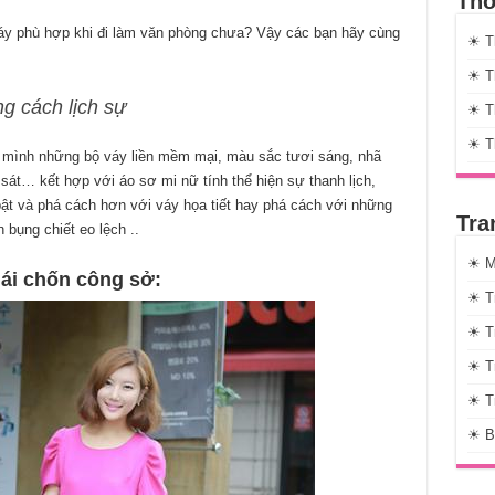
Thờ
áy phù hợp khi đi làm văn phòng chưa? Vậy các bạn hãy cùng
☀ T
☀ Th
g cách lịch sự
☀ Th
☀ T
 mình những bộ váy liền mềm mại, màu sắc tươi sáng, nhã
sát… kết hợp với áo sơ mi nữ tính thể hiện sự thanh lịch,
ật và phá cách hơn với váy họa tiết hay phá cách với những
Tra
n bụng chiết eo lệch ..
☀ M
ái chốn công sở:
☀ T
☀ T
☀ T
☀ T
☀ B