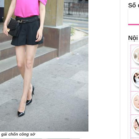
Số 
Nội
 gái chốn công sở