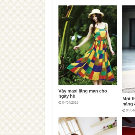
Váy maxi lãng mạn cho
ngày hè
Mốt t
04/04/2016
năng
04/04