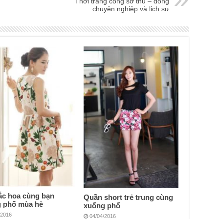
Thời trang công sở thu – đông
chuyên nghiệp và lịch sự
ắc hoa cùng bạn
Quần short trẻ trung cùng
 phố mùa hè
xuống phố
/2016
04/04/2016