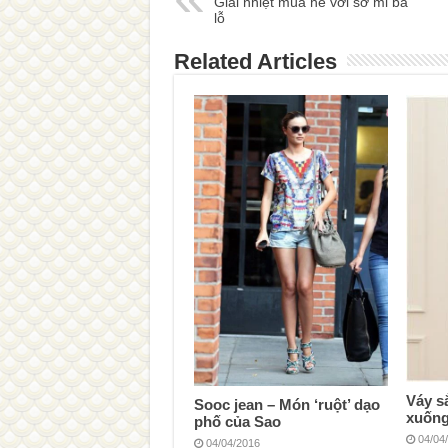
Giải nhiệt mùa hè với sơ mi ba
lỗ
Related Articles
Váy s
Sooc jean – Món ‘ruột’ dạo
xuống
phố của Sao
04/04
04/04/2016