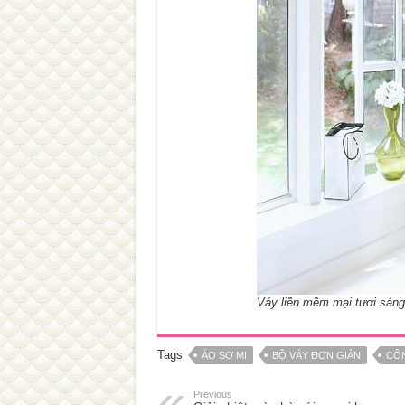
Váy liền mềm mại tươi sáng
Tags
ÁO SƠ MI
BỘ VÁY ĐƠN GIẢN
CÔ
Previous