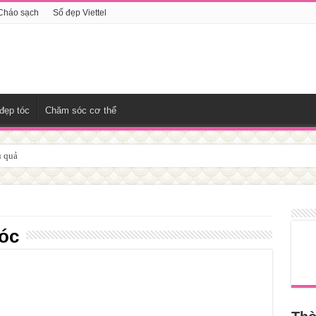
Cháo sạch
Số đẹp Viettel
đẹp tóc
Chăm sóc cơ thể
u quả
tóc