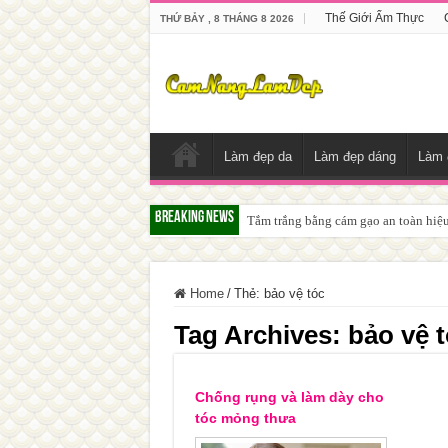
Thế Giới Ẩm Thực
THỨ BẢY , 8 THÁNG 8 2026
Làm đẹp da
Làm đẹp dáng
Làm 
Breaking News
Tắm trắng bằng cám gạo an toàn hiệ
Home
/
Thẻ:
bảo vệ tóc
Tag Archives:
bảo vệ 
Chống rụng và làm dày cho
tóc mỏng thưa