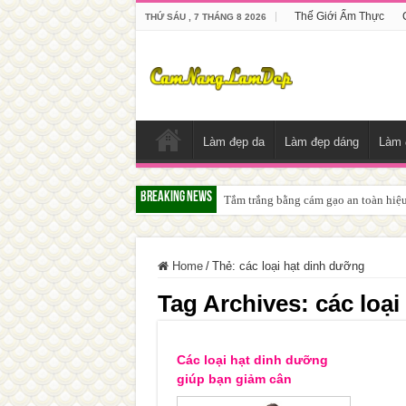
Thế Giới Ẩm Thực
THỨ SÁU , 7 THÁNG 8 2026
Làm đẹp da
Làm đẹp dáng
Làm 
Breaking News
Tắm trắng bằng cám gạo an toàn hiệ
Home
/
Thẻ:
các loại hạt dinh dưỡng
Tag Archives:
các loạ
Các loại hạt dinh dưỡng
giúp bạn giảm cân