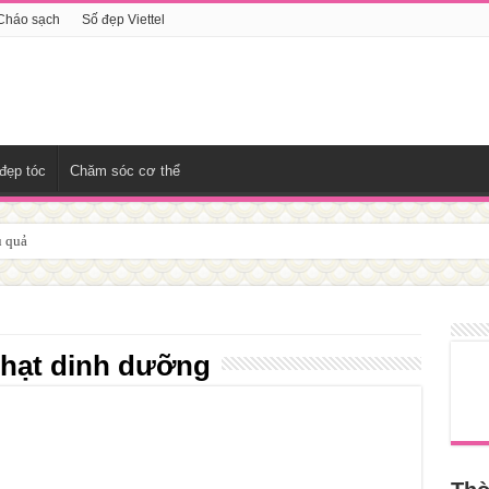
Cháo sạch
Số đẹp Viettel
đẹp tóc
Chăm sóc cơ thể
u quả
i hạt dinh dưỡng