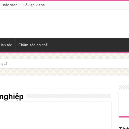
Cháo sạch
Số đẹp Viettel
đẹp tóc
Chăm sóc cơ thể
u quả
nghiệp