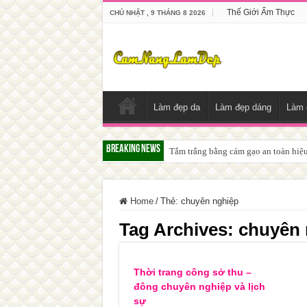
Thế Giới Ẩm Thực
CHỦ NHẬT , 9 THÁNG 8 2026
Làm đẹp da
Làm đẹp dáng
Làm 
Breaking News
Tắm trắng bằng cám gạo an toàn hiệ
Home
/
Thẻ:
chuyên nghiệp
Tag Archives:
chuyên 
Thời trang công sở thu –
đông chuyên nghiệp và lịch
sự