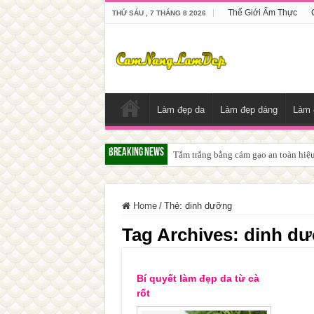
Thế Giới Ẩm Thực
THỨ SÁU , 7 THÁNG 8 2026
Làm đẹp da
Làm đẹp dáng
Làm 
Breaking News
Tắm trắng bằng cám gạo an toàn hiệ
Home
/
Thẻ:
dinh dưỡng
Tag Archives:
dinh d
Bí quyết làm đẹp da từ cà
rốt