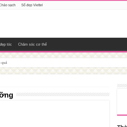
Cháo sạch
Số đẹp Viettel
đẹp tóc
Chăm sóc cơ thể
u quả
ưỡng