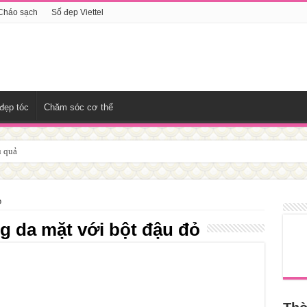
Cháo sạch
Số đẹp Viettel
đẹp tóc
Chăm sóc cơ thể
u quả
ỏ
ng da mặt với bột đậu đỏ