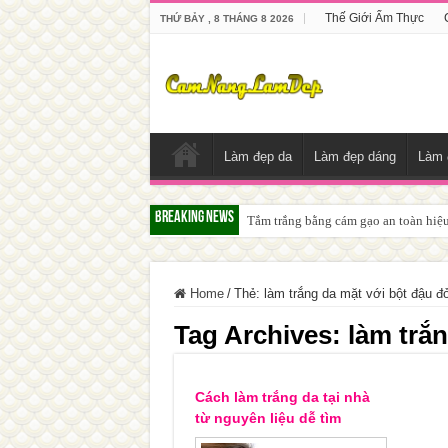
Thế Giới Ẩm Thực
THỨ BẢY , 8 THÁNG 8 2026
Làm đẹp da
Làm đẹp dáng
Làm 
Breaking News
Tắm trắng bằng cám gạo an toàn hiệ
Home
/
Thẻ:
làm trắng da mặt với bột đậu đ
Tag Archives:
làm trắ
Cách làm trắng da tại nhà
từ nguyên liệu dễ tìm