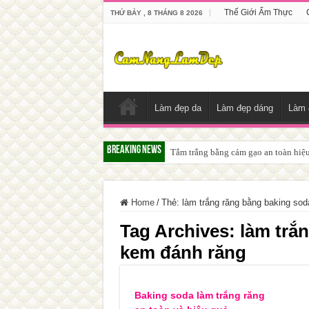
Thế Giới Ẩm Thực
THỨ BẢY , 8 THÁNG 8 2026
Làm đẹp da
Làm đẹp dáng
Làm 
Breaking News
Tắm trắng bằng cám gạo an toàn hiệ
Home
/
Thẻ:
làm trắng răng bằng baking so
Tag Archives:
làm trắ
kem đánh răng
Baking soda làm trắng răng