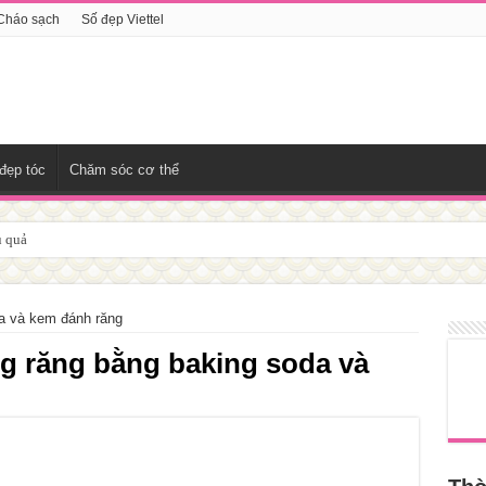
Cháo sạch
Số đẹp Viettel
đẹp tóc
Chăm sóc cơ thể
u quả
da và kem đánh răng
ng răng bằng baking soda và