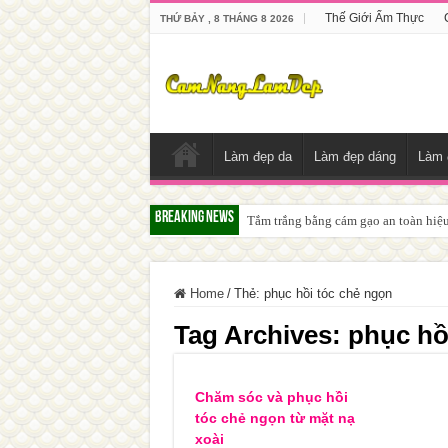
Thế Giới Ẩm Thực
THỨ BẢY , 8 THÁNG 8 2026
Làm đẹp da
Làm đẹp dáng
Làm 
Breaking News
Tắm trắng bằng cám gạo an toàn hiệ
Home
/
Thẻ:
phục hồi tóc chẻ ngọn
Tag Archives:
phục hồ
Chăm sóc và phục hồi
tóc chẻ ngọn từ mặt nạ
xoài