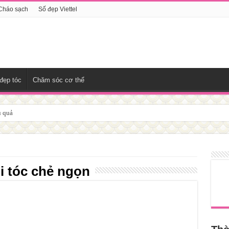
Cháo sạch
Số đẹp Viettel
đẹp tóc
Chăm sóc cơ thể
u quả
i tóc chẻ ngọn