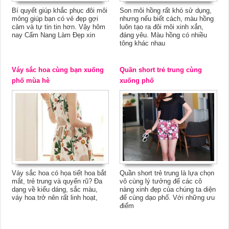
Bí quyết giúp khắc phục đôi môi
Son môi hồng rất khó sử dụng,
mỏng giúp bạn có vẻ đẹp gợi
nhưng nếu biết cách, màu hồng
cảm và tự tin tin hơn. Vậy hôm
luôn tạo ra đôi môi xinh xắn,
nay Cẩm Nang Làm Đẹp xin
đáng yêu. Màu hồng có nhiều
tông khác nhau
Váy sắc hoa cùng bạn xuống
Quần short trẻ trung cùng
phố mùa hè
xuống phố
Váy sắc hoa có họa tiết hoa bắt
Quần short trẻ trung là lựa chọn
mắt, trẻ trung và quyến rũ? Đa
vô cùng lý tưởng để các cô
dạng về kiểu dáng, sắc màu,
nàng xinh đẹp của chúng ta diện
váy hoa trở nên rất linh hoạt,
để cùng dạo phố. Với những ưu
điểm