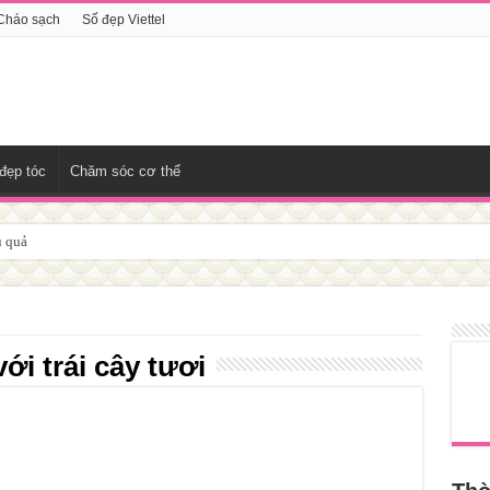
Cháo sạch
Số đẹp Viettel
đẹp tóc
Chăm sóc cơ thể
u quả
với trái cây tươi