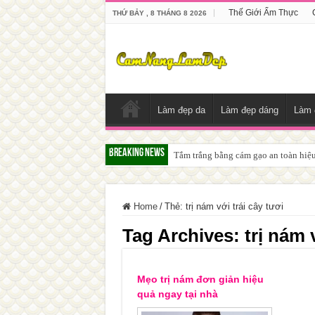
Thế Giới Ẩm Thực
THỨ BẢY , 8 THÁNG 8 2026
Làm đẹp da
Làm đẹp dáng
Làm 
Breaking News
Tắm trắng bằng cám gạo an toàn hiệ
Home
/
Thẻ:
trị nám với trái cây tươi
Tag Archives:
trị nám 
Mẹo trị nám đơn giản hiệu
quả ngay tại nhà