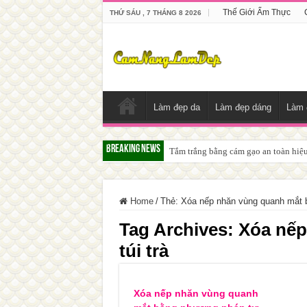
Thế Giới Ẩm Thực
THỨ SÁU , 7 THÁNG 8 2026
Làm đẹp da
Làm đẹp dáng
Làm 
Breaking News
Tắm trắng bằng cám gạo an toàn hiệ
Home
/
Thẻ:
Xóa nếp nhăn vùng quanh mắt bằ
Tag Archives:
Xóa nếp
túi trà
Xóa nếp nhăn vùng quanh