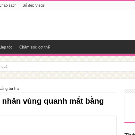
Cháo sạch
Số đẹp Viettel
đẹp tóc
Chăm sóc cơ thể
u quả
ng túi trà
 nhăn vùng quanh mắt bằng