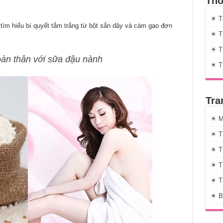
Thờ
☀ T
m hiểu bí quyết tắm trắng từ bột sắn dây và cám gạo đơn
☀ Th
☀ Th
oàn thân với sữa đậu nành
☀ T
Tra
☀ M
☀ T
☀ T
☀ T
☀ T
☀ B