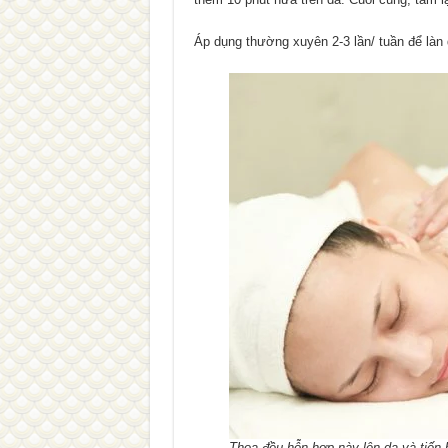
Áp dụng thường xuyên 2-3 lần/ tuần để làn d
Thoa đều hỗn hợp này lên da và tiến