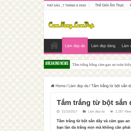
Thế Giới Ẩm Thực
THỨ SÁU , 7 THÁNG 8 2026
Làm đẹp da
Làm đẹp dáng
Làm 
Breaking News
Tắm trắng da với bia giúp da sáng m
Home
/
Làm đẹp da
/
Tắm trắng từ bột sắn 
Tắm trắng từ bột sắn
31/10/2017
Làm đẹp da
2,287 Vie
Tắm trắng từ bột sắn dây và cám gạo an 
bạn làn da trắng mịn mà không cần phải