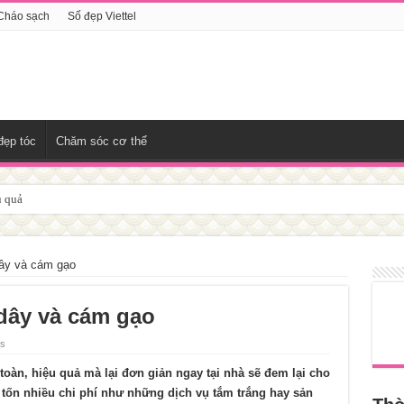
Cháo sạch
Số đẹp Viettel
đẹp tóc
Chăm sóc cơ thể
ịn
dây và cám gạo
 dây và cám gạo
ws
toàn, hiệu quả mà lại đơn giản ngay tại nhà sẽ đem lại cho
 tốn nhiều chi phí như những dịch vụ tắm trắng hay sản