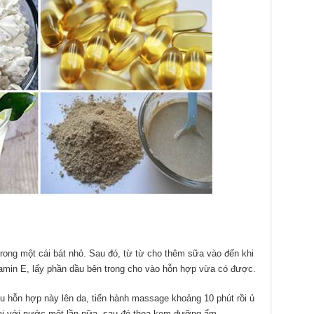
 trong một cái bát nhỏ. Sau đó, từ từ cho thêm sữa vào đến khi
tamin E, lấy phần dầu bên trong cho vào hỗn hợp vừa có được.
u hỗn hợp này lên da, tiến hành massage khoảng 10 phút rồi ủ
lại với nước một lần nữa, sau đó thoa kem dưỡng ẩm.