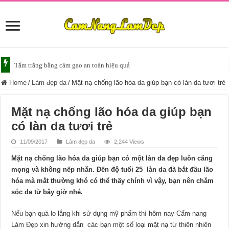
Tắm trắng da với bia giúp da sáng mịn
Home
/
Làm đẹp da
/
Mặt nạ chống lão hóa da giúp bạn có làn da tươi trẻ
Mặt nạ chống lão hóa da giúp bạn
có làn da tươi trẻ
11/09/2017
Làm đẹp da
2,244 Views
Mặt nạ chống lão hóa da giúp bạn có một làn da đẹp luôn căng
mọng và không nếp nhăn. Đến độ tuổi 25 làn da đã bắt đầu lão
hóa mà mắt thường khó có thể thấy chính vì vậy, bạn nên chăm
sóc da từ bây giờ nhé.
Nếu bạn quá lo lắng khi sử dụng mỹ phẩm thì hôm nay Cẩm nang
Làm Đẹp xin hướng dẫn các bạn một số loại mặt nạ từ thiên nhiên