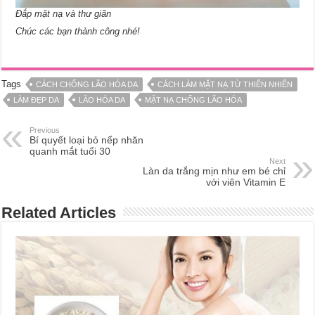
Đắp mặt nạ và thư giãn
Chúc các bạn thành công nhé!
Tags
CÁCH CHỐNG LÃO HÓA DA
CÁCH LÀM MẶT NẠ TỪ THIÊN NHIÊN
LÀM ĐẸP DA
LÃO HÓA DA
MẶT NẠ CHỐNG LÃO HÓA
Previous
Bí quyết loại bỏ nếp nhăn
quanh mắt tuổi 30
Next
Làn da trắng mịn như em bé chỉ
với viên Vitamin E
Related Articles