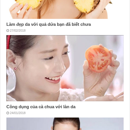
Làm đẹp da với quả dứa bạn đã biết chưa
27/02/2018
Công dụng của cà chua với làn da
24/01/2018