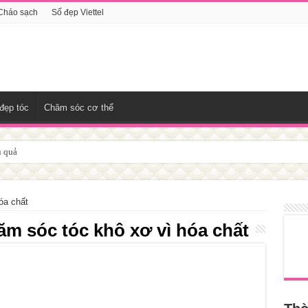
Cháo sạch
Số đẹp Viettel
đẹp tóc
Chăm sóc cơ thể
u quả
óa chất
ăm sóc tóc khô xơ vì hóa chất