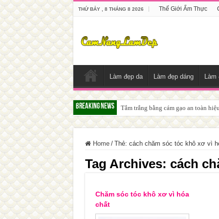
Thế Giới Ẩm Thực
THỨ BẢY , 8 THÁNG 8 2026
Làm đẹp da
Làm đẹp dáng
Làm 
Breaking News
Tắm trắng bằng cám gạo an toàn hiệ
Home
/
Thẻ:
cách chăm sóc tóc khô xơ vì h
Tag Archives:
cách ch
Chăm sóc tóc khô xơ vì hóa
chất