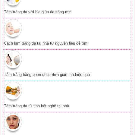
Tắm trắng da từ tinh bột nghệ tại nhà
Trị nám da bằng nha đam hiệu quả ngay tại nhà
Da mặt trắng mịn căng bóng nhờ tinh bột
Ngăn rụng tóc từ thảo dược thiên nhiên