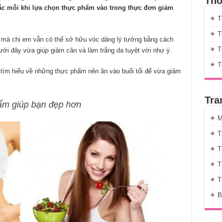
Thờ
ắc mỗi khi lựa chọn thực phẩm vào trong thực đơn giảm
☀ T
☀ Th
 mà chị em vẫn có thể sở hữu vóc dáng lý tưởng bằng cách
☀ Th
ưới đây vừa giúp giảm cân và làm trắng da tuyệt vời như ý.
☀ T
ìm hiểu về những thực phẩm nên ăn vào buổi tối để vừa giảm
Tra
ẩm giúp bạn đẹp hơn
☀ M
☀ T
☀ T
☀ T
☀ T
☀ B