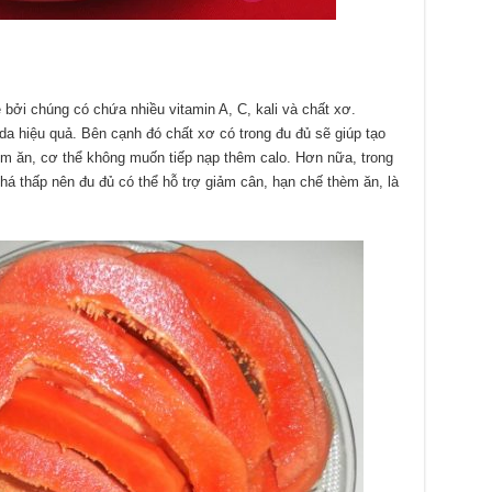
 bởi chúng có chứa nhiều vitamin A, C, kali và chất xơ.
 da hiệu quả. Bên cạnh đó chất xơ có trong đu đủ sẽ giúp tạo
m ăn, cơ thể không muốn tiếp nạp thêm calo. Hơn nữa, trong
há thấp nên đu đủ có thể hỗ trợ giảm cân, hạn chế thèm ăn, là