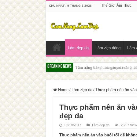
Thế Giới Ẩm Thực
CHỦ NHẬT , 9 THÁNG 8 2026
Làm đẹp da
Làm đẹp dáng
Làm 
Breaking News
Tắm trắng da với bia giúp da sáng m
Home
/
Làm đẹp da
/
Thực phẩm nên ăn vào 
Thực phẩm nên ăn vào
đẹp da
03/10/2017
Làm đẹp da
2,257 Vie
Thực phẩm nên ăn vào buổi tối để không