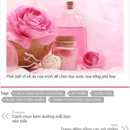
Phải biết rõ về da của mình để chọn loại nước hoa hồng phù hợp
Tags
CÁCH DÙNG NƯỚC HOA HỒNG
MỸ PHẨM
NƯỚC HOA
NƯỚC HOA THIÊN NHIÊN
THÀNH PHẦN NƯỚC HOA HỒNG
Previous
Cách chọn kem dưỡng mắt bạn
nên biết
Next
Trang điểm bằng các mỹ phẩm