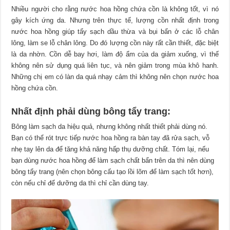
Nhiều người cho rằng nước hoa hồng chứa cồn là không tốt, vì nó
gây kích ứng da. Nhưng trên thực tế, lượng cồn nhất định trong
nước hoa hồng giúp tẩy sạch dầu thừa và bụi bẩn ở các lỗ chân
lông, làm se lỗ chân lông. Do đó lượng cồn này rất cần thiết, đặc biệt
là da nhờn. Cồn dễ bay hơi, làm độ ẩm của da giảm xuống, vì thế
không nên sử dụng quá liên tục, và nên giảm trong mùa khô hanh.
Những chị em có làn da quá nhạy cảm thì không nên chọn nước hoa
hồng chứa cồn.
Nhất định phải dùng bông tẩy trang:
Bông làm sạch da hiệu quả, nhưng không nhất thiết phải dùng nó.
Bạn có thể rót trực tiếp nước hoa hồng ra bàn tay đã rửa sạch, vỗ
nhẹ tay lên da để tăng khả năng hấp thụ dưỡng chất. Tóm lại, nếu
bạn dùng nước hoa hồng để làm sạch chất bẩn trên da thì nên dùng
bông tẩy trang (nên chọn bông cấu tạo lồi lõm để làm sạch tốt hơn),
còn nếu chỉ để dưỡng da thì chỉ cần dùng tay.