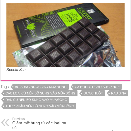
Socola đen
Tags
BỔ SUNG NƯỚC VÀO MÙA ĐÔNG
CÁ HỒI TỐT CHO SỨC KHỎE
CÁC LOẠI CỦ NÊN BỔ SUNG VÀO MÙA ĐÔNG
DƯA CHUỘT
RAU BINA
RAU CỦ NÊN BỔ SUNG VÀO MÙA ĐÔNG
THỰC PHẨM NÊN BỔ SUNG VÀO MÙA ĐÔNG
Previous
Giảm mỡ bụng từ các loại rau
củ