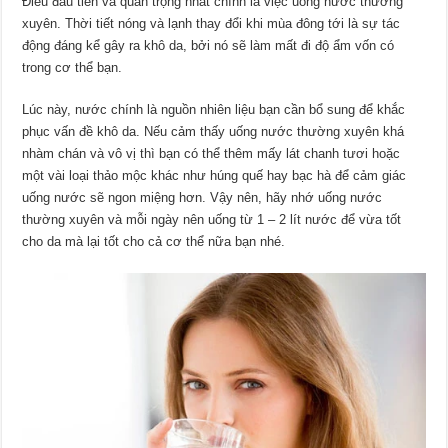
Điều đầu tiên và quan trọng nhất chính là việc uống nước thường
xuyên. Thời tiết nóng và lạnh thay đổi khi mùa đông tới là sự tác
động đáng kể gây ra khô da, bởi nó sẽ làm mất đi độ ẩm vốn có
trong cơ thể bạn.
Lúc này, nước chính là nguồn nhiên liệu bạn cần bổ sung để khắc
phục vấn đề khô da. Nếu cảm thấy uống nước thường xuyên khá
nhàm chán và vô vị thì bạn có thể thêm mấy lát chanh tươi hoặc
một vài loại thảo mộc khác như húng quế hay bạc hà để cảm giác
uống nước sẽ ngon miệng hơn. Vậy nên, hãy nhớ uống nước
thường xuyên và mỗi ngày nên uống từ 1 – 2 lít nước để vừa tốt
cho da mà lại tốt cho cả cơ thể nữa bạn nhé.