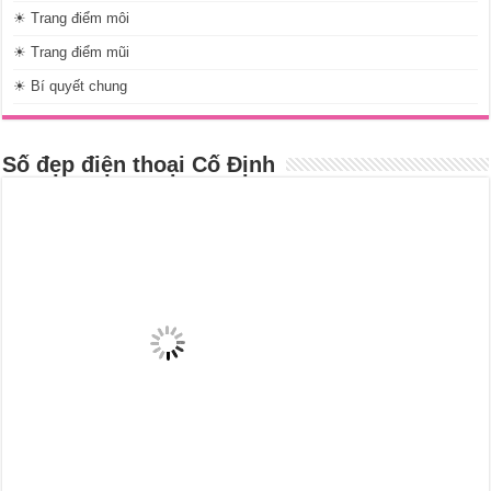
☀ Trang điểm môi
☀ Trang điểm mũi
☀ Bí quyết chung
Số đẹp điện thoại Cố Định
Nội dung mới cập nhật
Tắm trắng bằng cám gạo an toàn hiệu quả