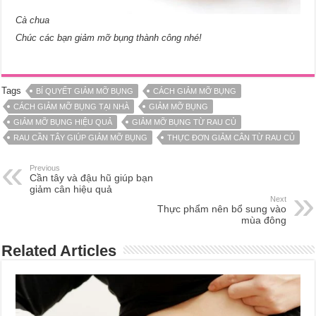
Cà chua
Chúc các bạn giảm mỡ bụng thành công nhé!
Tags
BÍ QUYẾT GIẢM MỠ BỤNG
CÁCH GIẢM MỠ BỤNG
CÁCH GIẢM MỠ BỤNG TẠI NHÀ
GIẢM MỠ BỤNG
GIẢM MỠ BỤNG HIỆU QUẢ
GIẢM MỠ BỤNG TỪ RAU CỦ
RAU CẦN TÂY GIÚP GIẢM MỠ BỤNG
THỰC ĐƠN GIẢM CÂN TỪ RAU CỦ
Previous
Cần tây và đậu hũ giúp bạn
giảm cân hiệu quả
Next
Thực phẩm nên bổ sung vào
mùa đông
Related Articles