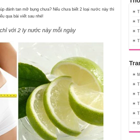
Thờ
giúp đánh tan mỡ bụng chưa? Nếu chưa biết 2 loại nước này thì
☀ T
u qua bài viết sau nhé!
☀ Th
hỉ với 2 ly nước này mỗi ngày
☀ Th
☀ T
Tra
☀ M
☀ T
☀ T
☀ T
☀ T
☀ B