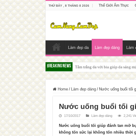
Thế Giới Ẩm Thực
THỨ BẢY , 8 THÁNG 8 2026
Làm đẹp da
Làm đẹp dáng
Làm 
Breaking News
Tắm trắng da với bia giúp da sáng m
Home
/
Làm đẹp dáng
/
Nước uống buổi tối 
Nước uống buổi tối g
17/10/2017
Làm đẹp dáng
2,241 V
Nước uống buổi tối giúp đánh tan mỡ bụ
không tốn sức lại không tốn nhiều thời 