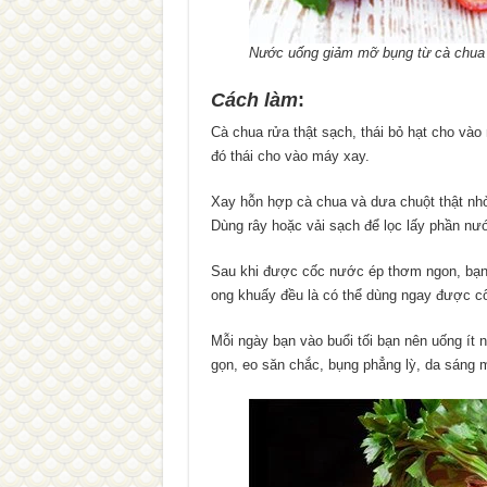
Nước uống giảm mỡ bụng từ cà chua 
Cách làm
:
Cà chua rửa thật sạch, thái bỏ hạt cho và
đó thái cho vào máy xay.
Xay hỗn hợp cà chua và dưa chuột thật nhỏ
Dùng rây hoặc vải sạch để lọc lấy phần nư
Sau khi được cốc nước ép thơm ngon, bạn c
ong khuấy đều là có thể dùng ngay được c
Mỗi ngày bạn vào buổi tối bạn nên uống ít 
gọn, eo săn chắc, bụng phẳng lỳ, da sáng m