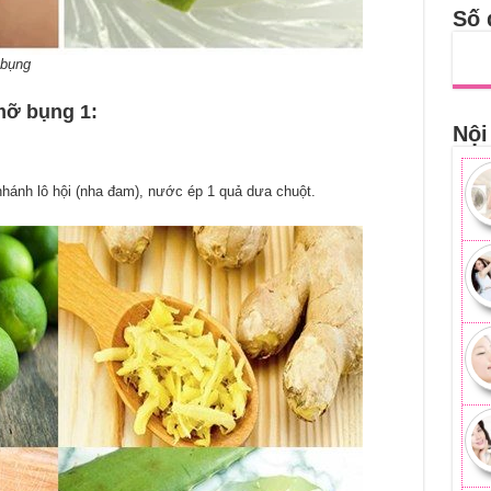
Số 
 bụng
mỡ bụng 1:
Nội
nhánh lô hội (nha đam), nước ép 1 quả dưa chuột.