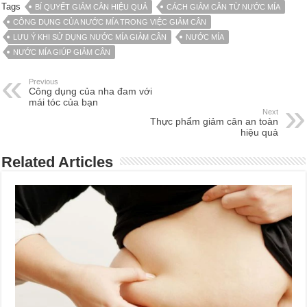
Tags
BÍ QUYẾT GIẢM CÂN HIỆU QUẢ
CÁCH GIẢM CÂN TỪ NƯỚC MÍA
CÔNG DỤNG CỦA NƯỚC MÍA TRONG VIỆC GIẢM CÂN
LƯU Ý KHI SỬ DỤNG NƯỚC MÍA GIẢM CÂN
NƯỚC MÍA
NƯỚC MÍA GIÚP GIẢM CÂN
Previous
Công dụng của nha đam với
mái tóc của bạn
Next
Thực phẩm giảm cân an toàn
hiệu quả
Related Articles