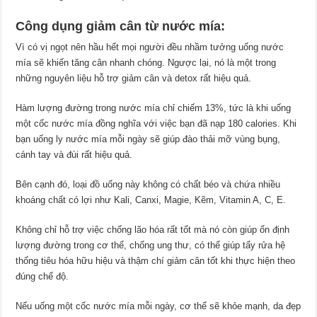
Công dụng giảm cân từ nước mía:
Vì có vị ngọt nên hầu hết mọi người đều nhầm tưởng uống nước
mía sẽ khiến tăng cân nhanh chóng. Ngược lại, nó là một trong
những nguyên liệu hỗ trợ giảm cân và detox rất hiệu quả.
Hàm lượng đường trong nước mía chỉ chiếm 13%, tức là khi uống
một cốc nước mía đồng nghĩa với việc bạn đã nạp 180 calories. Khi
bạn uống ly nước mía mỗi ngày sẽ giúp đào thải mỡ vùng bụng,
cánh tay và đùi rất hiệu quả.
Bên cạnh đó, loại đồ uống này không có chất béo và chứa nhiều
khoáng chất có lợi như Kali, Canxi, Magie, Kẽm, Vitamin A, C, E.
Không chỉ hỗ trợ việc chống lão hóa rất tốt mà nó còn giúp ổn định
lượng đường trong cơ thể, chống ung thư, có thể giúp tẩy rửa hệ
thống tiêu hóa hữu hiệu và thậm chí giảm cân tốt khi thực hiện theo
đúng chế độ.
Nếu uống một cốc nước mía mỗi ngày, cơ thể sẽ khỏe mạnh, da đẹp