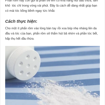
Phấn rôm hay còn gọi là phấn trẻ em có khả năng hút dầu thừa, làm
khô tóc chỉ trong vòng vài phút. Đây là cách dễ dàng nhất giúp bạn
có mái tóc bồng bềnh ngay tức khắc
Cách thực hiện
:
Cho một ít phấn rôm vào lòng bàn tay rồi xoa bóp nhẹ nhàng lên da
đầu và tóc của bạn, phấn rôm sẽ thấm hút bã nhờn và phần tóc bết,
hấp thụ hết dầu thừa.