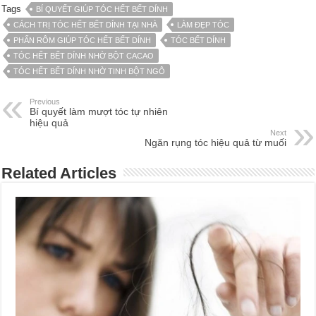
Tags
BÍ QUYẾT GIÚP TÓC HẾT BẾT DÍNH
CÁCH TRỊ TÓC HẾT BẾT DÍNH TẠI NHÀ
LÀM ĐẸP TÓC
PHẤN RÔM GIÚP TÓC HẾT BẾT DÍNH
TÓC BẾT DÍNH
TÓC HẾT BẾT DÍNH NHỜ BỘT CACAO
TÓC HẾT BẾT DÍNH NHỜ TINH BỘT NGÔ
Previous
Bí quyết làm mượt tóc tự nhiên
hiệu quả
Next
Ngăn rụng tóc hiệu quả từ muối
Related Articles