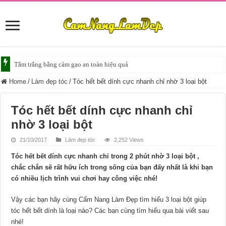
Tắm trắng bằng cám gạo an toàn hiệu quả
Tắm trắng da với bia giúp da sáng mịn
Home
/
Làm đẹp tóc
/
Tóc hết bết dính cực nhanh chỉ nhờ 3 loại bột
Tóc hết bết dính cực nhanh chỉ
nhờ 3 loại bột
21/10/2017
Làm đẹp tóc
2,252 Views
Tóc hết bết dính cực nhanh chỉ trong 2 phút nhờ 3 loại bột ,
chắc chắn sẽ rất hữu ích trong sống của bạn đấy nhất là khi bạn
có nhiều lịch trình vui chơi hay công việc nhé!
Vậy các bạn hãy cùng Cẩm Nang Làm Đẹp tìm hiểu 3 loại bột giúp
tóc hết bết dính là loại nào? Các bạn cùng tìm hiểu qua bài viết sau
nhé!