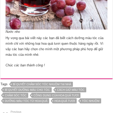
Nước nho
Hy vọng qua bài viết này các bạn đã biết cách dưỡng màu tóc của
mình chỉ với những loại hoa quả tươi quen thuộc hàng ngày rồi. Vì
vậy các bạn hãy chọn cho mình một phương pháp phù hợp để giữ
màu tóc của mình nhé.
Chúc các bạn thành công !
Tags
BÍ QUYẾT CHĂM SÓC TÓC NHUỘM TẠI NHÀ
BÍ QUYẾT DƯỠNG MÀU CHO TÓC
CÁCH GIỮ MÀU TÓC
CHĂM SÓC TÓC
CÔNG DỤNG CỦA HOA QUẢ TƯƠI
DƯỠNG MÀU TÓC TỪ HOA QUẢ
HOA QUẢ TƯƠI
TÓC NHUỘM
Previous