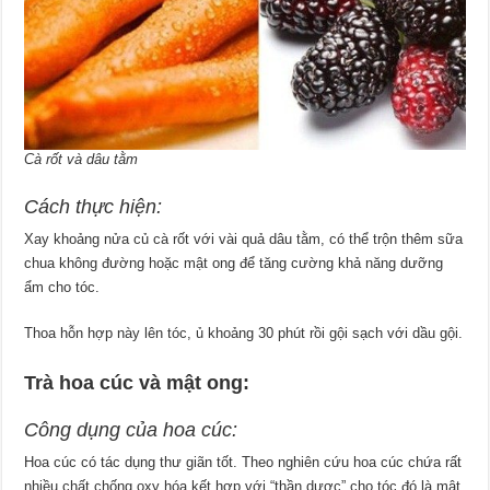
Cà rốt và dâu tằm
Cách thực hiện:
Xay khoảng nửa củ cà rốt với vài quả dâu tằm, có thể trộn thêm sữa
chua không đường hoặc mật ong để tăng cường khả năng dưỡng
ẩm cho tóc.
Thoa hỗn hợp này lên tóc, ủ khoảng 30 phút rồi gội sạch với dầu gội.
Trà hoa cúc và mật ong:
Công dụng của hoa cúc:
Hoa cúc có tác dụng thư giãn tốt. Theo nghiên cứu hoa cúc chứa rất
nhiều chất chống oxy hóa kết hợp với “thần dược” cho tóc đó là mật