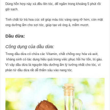
Dùng hỗn hợp này xả đều lên tóc, để ngấm trong khoảng 5 phút rồi
gội sạch.
Tinh chất từ trà hoa cúc sẽ giúp màu tóc vàng rạng rỡ hơn, còn mật
ong dưỡng ẩm cho sợi tóc, giúp tạo vẻ óng ả, mềm mượt.
Dầu dừa:
Công dụng của dầu dừa:
Trong dầu dừa có chứa các Vitamin, chất chống oxy hóa và axit,
kháng sinh có tác dụng hiệu quả trong việc phục hồi hư tổn, trị gàu.
Vì vậy dầu dừa là nguyên liệu dưỡng ẩm lý tưởng nhất cho tóc, vì
phân tử dầu dừa rất dễ thấm sâu vào nang tóc.