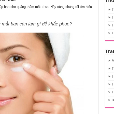
Thờ
iúp bạn che quầng thâm mắt chưa Hãy cùng chúng tôi tìm hiểu
☀ T
☀ Th
g mắt bạn cần làm gì để khắc phục?
☀ Th
☀ T
Tra
☀ M
☀ T
☀ T
☀ T
☀ T
☀ B