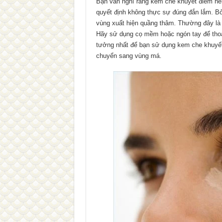
Bạn vẫn nghĩ rằng kem che khuyết điểm nê
quyết định không thực sự đúng đắn lắm. Bở
vùng xuất hiện quầng thâm. Thường đây là
Hãy sử dụng cọ mềm hoặc ngón tay để thoa
tưởng nhất để bạn sử dụng kem che khuyết 
chuyển sang vùng má.