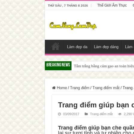
Thế Giới Ẩm Thực
THỨ SÁU , 7 THÁNG 8 2026
Làm đẹp da
Làm đẹp dáng
Làm 
Breaking News
Tắm trắng bằng cám gạo an toàn hiệ
Home
/
Trang điểm
/
Trang điểm mắt
/
Trang 
Trang điểm giúp bạn 
03/09/2017
Trang điểm mắt
2,290 
Trang điểm
giúp bạn
che
quầ
lại sự tươi tỉnh và tự nhiên cho