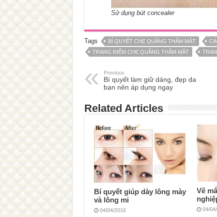
Sử dụng bút concealer
Tags
BÍ QUYẾT CHE QUẦNG THÂM MẮT
CÁ
TRANG ĐIỂM CHE QUẦNG THÂM MẮT
TRAN
Previous
Bí quyết làm giữ dáng, đẹp da
bạn nên áp dụng ngay
Related Articles
Vẽ mắ
Bí quyết giúp dày lông mày
nghiệ
và lông mi
04/04
04/04/2016