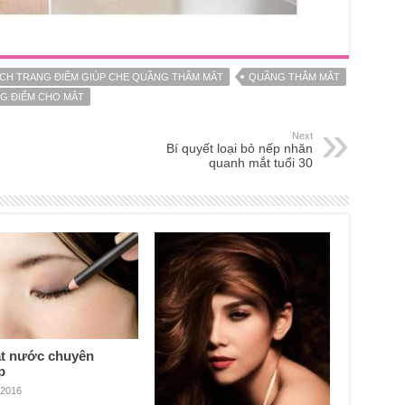
CH TRANG ĐIỂM GIÚP CHE QUẦNG THÂM MẮT
QUẦNG THÂM MẮT
G ĐIỂM CHO MẮT
Next
Bí quyết loại bỏ nếp nhăn
quanh mắt tuổi 30
t nước chuyên
p
/2016