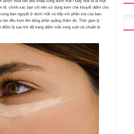
n được thoa tán đều khắp vùng dưới mắt? Đây hóa ra là một
i lẽ, chính xác bạn chỉ nên sử dụng kem che khuyết điểm cho
 vùng bán nguyệt ở dưới mắt và tiếp với phần má của bạn.
 tán đều kem lên đúng phần quầng thâm đó. Thời gian lý
điểm là sau khi đã trang điểm mắt xong xuôi và chuẩn bị