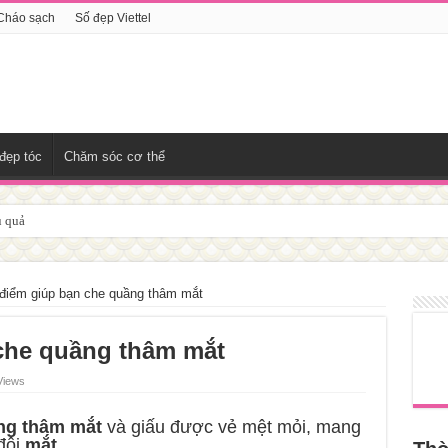
Cháo sạch
Số đẹp Viettel
đẹp tóc
Chăm sóc cơ thể
u quả
điểm giúp bạn che quầng thâm mắt
che quầng thâm mắt
Views
ng thâm
mắt
và giấu được vẻ mệt mỏi, mang
 đôi
mắt
.