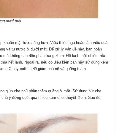
ùng dưới mắt
p khuôn mặt tươi sáng hơn. Việc thiếu ngủ hoặc làm việc quá
ầng và tụ nước ở dưới mắt. Để xử lý vấn đề này, bạn hoàn
ác mà không cần đến phấn trang điểm: Để lạnh một chiếc thìa
c thìa hết lạnh. Ngoài ra, nếu có điều kiện bạn hãy sử dụng kem
tamin C hay caffein để giảm phù nề và quầng thâm.
ụng giúp che phủ phần thâm quầng ở mắt. Sử dụng bút che
 chú ý đừng quét quá nhiều kem che khuyết điểm. Sau đó