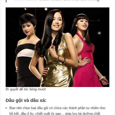
Bí quyết để tóc bóng mượt
Dầu gội và dầu xả:
Bạn nên chọn loại dầu gội có chứa các thành phần tự nhiên như
bồ kết, dầu ô liu, chiết xuất từ gạo… giúp lưu lại dưỡng chất