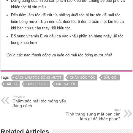
Đừng dùng quá nhiều sản phẩm tạo kiểu bởi chúng sẽ bao phủ và
khiến tóc bị xỉn màu.
Đến tiệm làm tóc để cắt tỉa những đuôi tóc bị hư tổn để mái tóc
luôn bóng mượt. Bạn nên cắt đuôi tóc 6 đến 8 tuần một lần kể cả
khi bạn chưa cần thay đổi kiểu tóc.
Bổ sung vitamin E và dầu cá vào khẩu phần ăn hàng ngày để tóc
bóng khoẻ hơn.
Chúc các bạn thành công và luôn có mái tóc bóng mượt nhé!
Tags
CÁCH LÀM TÓC BÓNG MƯỢT
CHĂM SÓC TÓC
DẦU GỘI
DẦU XẢ
LÀM ĐẸP TÓC
MẶT NẠ TÓC
Previous
Chăm sóc mái tóc mỏng yếu
đúng cách
Next
Tình trạng sưng mắt bạn cần
làm gì để khắc phục?
Related Articles