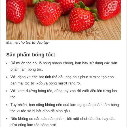
Mặt nạ cho tóc từ dâu tây
Sản phẩm bóng tóc:
Để muốn tóc có độ bóng nhanh chóng, bạn hãy sử dụng các sản
phẩm làm bóng tóc.
Với dạng xịt các hạt tinh thể dầu nhẹ như phun sương tạo cho
bạn mái tóc tơi xốp và bóng mượt rạng rỡ.
Với kem dưỡng bóng tóc, dùng tay xoa rồi vuốt đều lên từng lọn
tóc.
Tuy nhiên, bạn cũng không nên quá lạm dụng sản phẩm làm bóng
tóc vì tóc sẽ bị bết dính dễ sinh gàu.
Nếu không có sẵn các sản phẩm, bôi một chút dầu ôliu hay dầu
dừa cũng làm tóc bóng hơn.