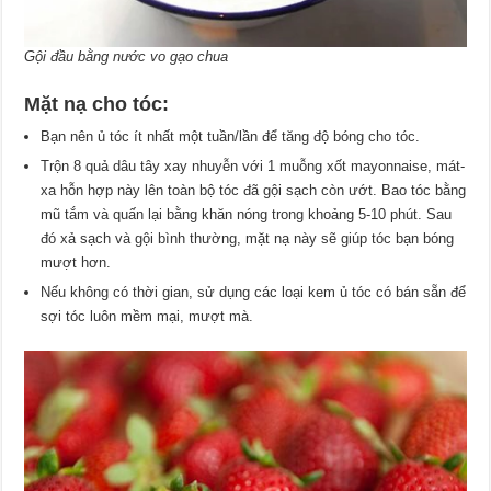
Gội đầu bằng nước vo gạo chua
Mặt nạ cho tóc:
Bạn nên ủ tóc ít nhất một tuần/lần để tăng độ bóng cho tóc.
Trộn 8 quả dâu tây xay nhuyễn với 1 muỗng xốt mayonnaise, mát-
xa hỗn hợp này lên toàn bộ tóc đã gội sạch còn ướt. Bao tóc bằng
mũ tắm và quấn lại bằng khăn nóng trong khoảng 5-10 phút. Sau
đó xả sạch và gội bình thường, mặt nạ này sẽ giúp tóc bạn bóng
mượt hơn.
Nếu không có thời gian, sử dụng các loại kem ủ tóc có bán sẵn để
sợi tóc luôn mềm mại, mượt mà.