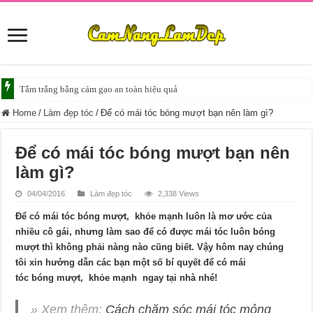
Tắm trắng da với bia giúp da sáng mịn
Home
/
Làm đẹp tóc
/
Để có mái tóc bóng mượt bạn nên làm gì?
Để có mái tóc bóng mượt bạn nên
làm gì?
04/04/2016
Làm đẹp tóc
2,338 Views
Để có mái tóc bóng mượt, khỏe mạnh luôn là mơ ước của
nhiều cô gái, nhưng làm sao để có được mái tóc luôn bóng
mượt thì không phải nàng nào cũng biết. Vậy hôm nay chúng
tôi xin hướng dẫn các bạn một số bí quyết để có mái
tóc bóng mượt, khỏe mạnh ngay tại nhà nhé!
» Xem thêm:
Cách chăm sóc mái tóc mỏng