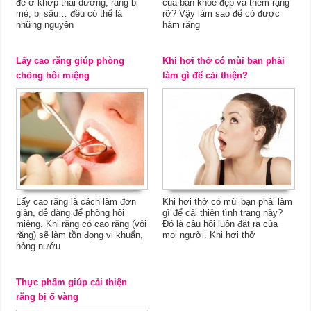
đề ở khớp thái dương, răng bị
của bạn khỏe đẹp và thêm rạng
mẻ, bị sâu… đều có thể là
rỡ? Vậy làm sao để có được
những nguyên
hàm răng
Lấy cao răng giúp phòng
Khi hơi thở có mùi bạn phải
chống hôi miệng
làm gì để cải thiện?
Lấy cao răng là cách làm đơn
Khi hơi thở có mùi bạn phải làm
giản, dễ dàng để phòng hôi
gì để cải thiện tình trạng này?
miệng. Khi răng có cao răng (vôi
Đó là câu hỏi luôn đặt ra của
răng) sẽ làm tồn đọng vi khuẩn,
mọi người. Khi hơi thở
hỏng nướu
Thực phẩm giúp cải thiện
răng bị ố vàng