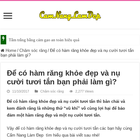
Tắm trắng bằng cám gạo an toàn hiệu quả
Tắm trắng da với bia giúp da sáng mịn
Home
/
Chăm sóc răng
/
Để có hàm răng khỏe đẹp và nụ cười tươi tắn
bạn phải làm gì?
Để có hàm răng khỏe đẹp và nụ
cười tươi tắn bạn phải làm gì?
11/10/2017
Chăm sóc răng
2,277 Views
Để có hàm răng khỏe đẹp và nụ cười tươi tắn thì bàn chải và
kem đánh răng là những thứ “vũ khí” vô cùng lợi hại để bảo
đảm một hàm răng đẹp và một nụ cười tươi tắn.
Vậy để có hàm răng khỏe đẹp và nụ cười tươi tắn các bạn hãy cùng
Cẩm Nang Làm Đẹp tìm hiểu qua bài viết sau nhé!