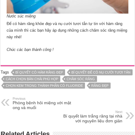
Nước súc miệng
Để có hàm răng khỏe đẹp và nụ cười tươi tắn tự tin với hàm răng
của mình thì các bạn hãy áp dụng những cách chăm sóc răng miệng
này nhé!
Chúc các bạn thành công !
Tags
BÍ QUYẾT CÓ HÀM RĂNG ĐẸP
BÍ QUYẾT ĐỂ CÓ NỤ CƯỜI TƯƠI TẮN
CÁCH CHỌN BÀN CHẢI PHÙ HỢP
CHĂM SÓC RĂNG
CHỌN KEM TRONG THÀNH PHẦN CÓ FLUORIDE
RĂNG ĐẸP
Previous
Phòng bệnh hôi miệng với mật
ong và muối
Next
Bí quyết làm trắng răng tại nhà
với nguyên liệu đơn giản
Related Articles